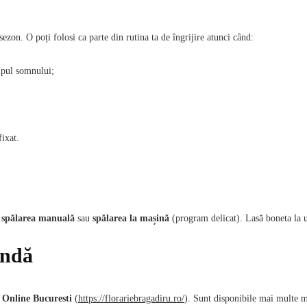
 sezon. O poți folosi ca parte din rutina ta de îngrijire atunci când:
impul somnului;
fixat.
m
spălarea manuală
sau
spălarea la mașină
(program delicat). Lasă boneta la u
andă
Online Bucuresti
(
https://florariebragadiru.ro/
). Sunt disponibile mai multe 