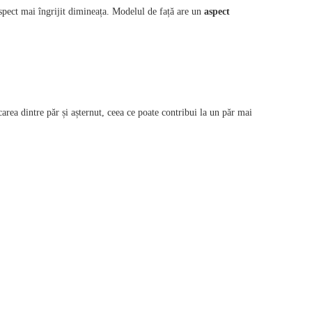
 aspect mai îngrijit dimineața. Modelul de față are un
aspect
carea dintre păr și așternut, ceea ce poate contribui la un păr mai