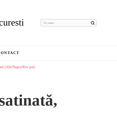
curesti
Cauți
ceva?
CONTACT
antă (Alb/Negru/Roz pal)
satinată,