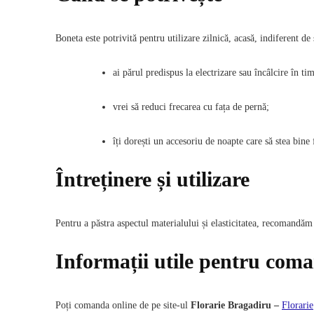
Boneta este potrivită pentru utilizare zilnică, acasă, indiferent de
ai părul predispus la electrizare sau încâlcire în t
vrei să reduci frecarea cu fața de pernă;
îți dorești un accesoriu de noapte care să stea bine 
Întreținere și utilizare
Pentru a păstra aspectul materialului și elasticitatea, recomandă
Informații utile pentru com
Poți comanda online de pe site-ul
Florarie Bragadiru –
Florarie