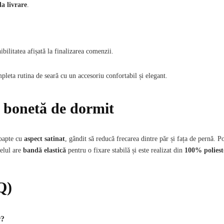
la livrare
.
ibilitatea afișată la finalizarea comenzii.
pleta rutina de seară cu un accesoriu confortabil și elegant.
ă bonetă de dormit
noapte cu
aspect satinat
, gândit să reducă frecarea dintre păr și fața de pernă. P
elul are
bandă elastică
pentru o fixare stabilă și este realizat din
100% poliest
Q)
r?