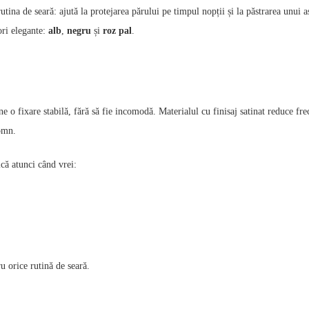
rutina de seară: ajută la protejarea părului pe timpul nopții și la păstrarea unui
ori elegante:
alb
,
negru
și
roz pal
.
ne o fixare stabilă, fără să fie incomodă. Materialul cu finisaj satinat reduce fre
somn.
ică atunci când vrei:
ru orice rutină de seară.