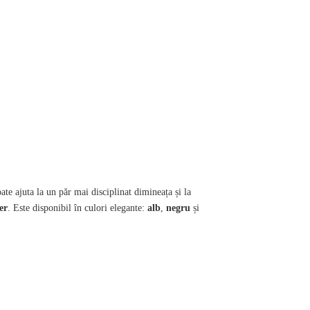
oate ajuta la un păr mai disciplinat dimineața și la
er
. Este disponibil în culori elegante:
alb
,
negru
și