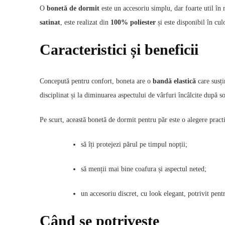
O
bonetă de dormit
este un accesoriu simplu, dar foarte util în 
satinat
, este realizat din
100% poliester
și este disponibil în cul
Caracteristici și beneficii
Concepută pentru confort, boneta are o
bandă elastică
care susți
disciplinat și la diminuarea aspectului de vârfuri încâlcite după 
Pe scurt, această bonetă de dormit pentru păr este o alegere pract
să îți protejezi părul pe timpul nopții;
să menții mai bine coafura și aspectul neted;
un accesoriu discret, cu look elegant, potrivit pent
Când se potrivește