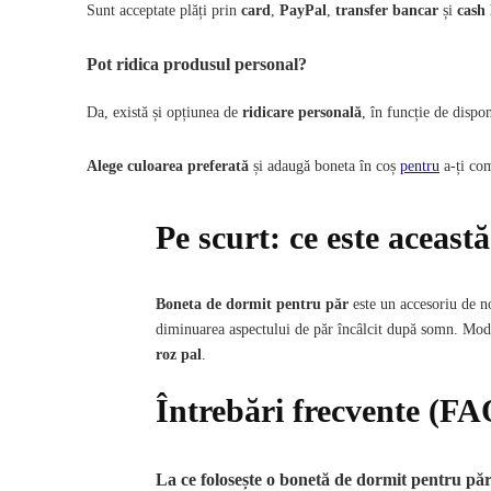
Sunt acceptate plăți prin
card
,
PayPal
,
transfer bancar
și
cash 
Pot ridica produsul personal?
Da, există și opțiunea de
ridicare personală
, în funcție de dispon
Alege culoarea preferată
și adaugă boneta în coș
pentru
a-ți com
Pe scurt: ce este aceast
Boneta de dormit pentru păr
este un accesoriu de 
diminuarea aspectului de păr încâlcit după somn. Mod
roz pal
.
Întrebări frecvente (FA
La ce folosește o bonetă de dormit pentru pă