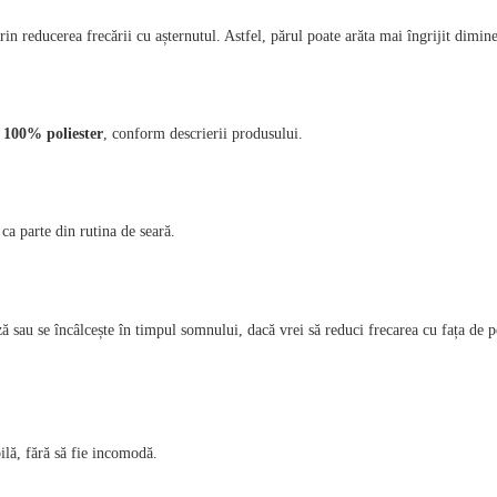
rin reducerea frecării cu așternutul. Astfel, părul poate arăta mai îngrijit dimine
n
100% poliester
, conform descrierii produsului.
 ca parte din rutina de seară.
ză sau se încâlcește în timpul somnului, dacă vrei să reduci frecarea cu fața de 
bilă, fără să fie incomodă.