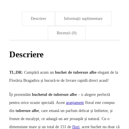
Descriere
Informații suplimentare
Recenzii (0)
Descriere
TL;DR:
Cumpără acum un
buchet de tuberoze albe
elegant de la
Florăria Bragadiru și bucură-te de livrare rapidă direct acasă!
Îți prezentăm
buchetul de tuberoze albe
– o alegere perfectă
pentru orice ocazie specială. Acest
aranjament
floral este compus
din
tuberoze albe
, care emană un parfum delicat și îmbietor, și
frunze de eucalypt, ce adaugă un aer proaspăt și natural. Cu o
dimensiune mare și un total de 151 de
flori
, acest buchet nu doar că