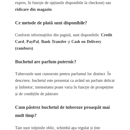
expres, în funcție de opțiunile disponibile la checkout) sau
ridicare din magazin
.
Ce metode de plată sunt disponibile?
Conform informațiilor din pagină, sunt disponibile:
Credit
Card
,
PayPal
,
Bank Transfer
și
Cash on Delivery
(ramburs)
.
Buchetul are parfum puternic?
Tuberozele sunt cunoscute pentru parfumul lor distinct. În
descriere, buchetul este prezentat ca având un parfum delicat
și îmbietor; intensitatea poate varia în funcție de prospețime
și de condițiile de păstrare.
Cum păstrez buchetul de tuberoze proaspăt mai
mult timp?
Taie ușor tulpinile oblic, schimbă apa regulat și ține