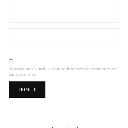
Salvează-mi numele, emailul și site-ul web în acest navigator pentru data viitoare
când o să comentez.