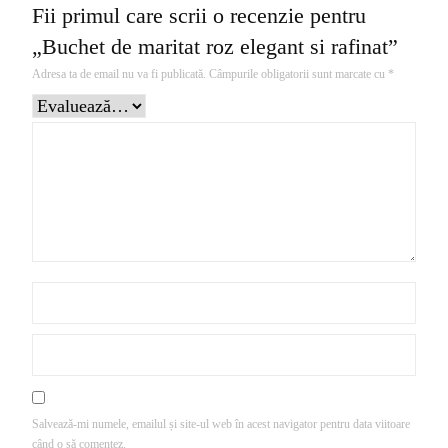
Fii primul care scrii o recenzie pentru
„Buchet de maritat roz elegant si rafinat”
Adresa ta de email nu va fi publicată.
Câmpurile obligatorii sunt marcate cu
*
Salvează-mi numele, emailul și site-ul web în acest navigator pentru data viitoare
când o să comentez.