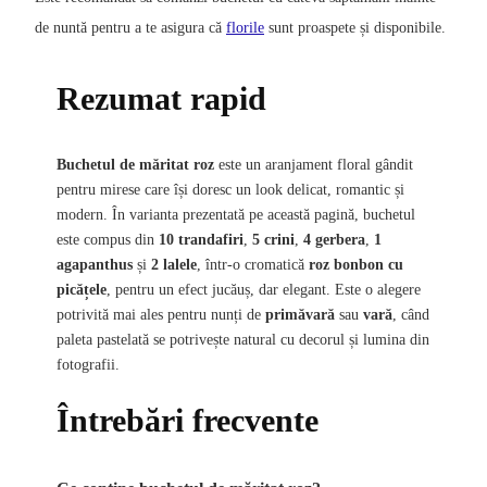
de nuntă pentru a te asigura că
florile
sunt proaspete și disponibile.
Rezumat rapid
Buchetul de măritat roz
este un aranjament floral gândit
pentru mirese care își doresc un look delicat, romantic și
modern. În varianta prezentată pe această pagină, buchetul
este compus din
10 trandafiri
,
5 crini
,
4 gerbera
,
1
agapanthus
și
2 lalele
, într-o cromatică
roz bonbon cu
picățele
, pentru un efect jucăuș, dar elegant. Este o alegere
potrivită mai ales pentru nunți de
primăvară
sau
vară
, când
paleta pastelată se potrivește natural cu decorul și lumina din
fotografii.
Întrebări frecvente