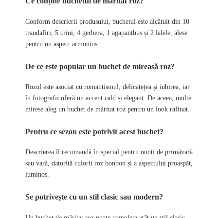
Ce conține buchetul de măritat roz?
Conform descrierii produsului, buchetul este alcătuit din 10
trandafiri, 5 crini, 4 gerbera, 1 agapanthus și 2 lalele, alese
pentru un aspect armonios.
De ce este popular un buchet de mireasă roz?
Rozul este asociat cu romantismul, delicatețea și iubirea, iar
în fotografii oferă un accent cald și elegant. De aceea, multe
mirese aleg un buchet de măritat roz pentru un look rafinat.
Pentru ce sezon este potrivit acest buchet?
Descrierea îl recomandă în special pentru nunți de primăvară
sau vară, datorită culorii roz bonbon și a aspectului proaspăt,
luminos.
Se potrivește cu un stil clasic sau modern?
Un buchet de măritat roz poate completa atât un stil clasic,