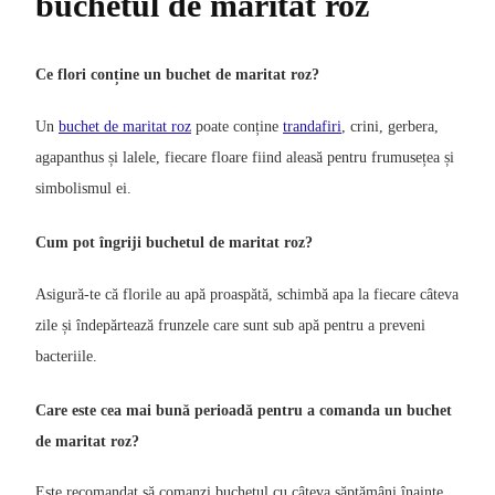
buchetul de maritat roz
Ce flori conține un buchet de maritat roz?
Un
buchet de maritat roz
poate conține
trandafiri
, crini, gerbera,
agapanthus și lalele, fiecare floare fiind aleasă pentru frumusețea și
simbolismul ei.
Cum pot îngriji buchetul de maritat roz?
Asigură-te că florile au apă proaspătă, schimbă apa la fiecare câteva
zile și îndepărtează frunzele care sunt sub apă pentru a preveni
bacteriile.
Care este cea mai bună perioadă pentru a comanda un buchet
de maritat roz?
Este recomandat să comanzi buchetul cu câteva săptămâni înainte