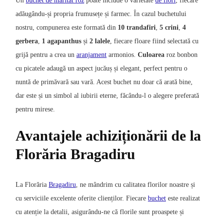
Un
buchet de maritat roz
poate include o varietate
de flori
, fiecare
adăugându-și propria frumusețe și farmec. În cazul buchetului
nostru, compunerea este formată din
10 trandafiri
,
5 crini
,
4
gerbera
,
1 agapanthus
și
2 lalele
, fiecare floare fiind selectată cu
grijă pentru a crea un
aranjament
armonios.
Culoarea
roz bonbon
cu picatele adaugă un aspect jucăuș și elegant, perfect pentru o
nuntă de primăvară sau vară. Acest buchet nu doar că arată bine,
dar este și un simbol al iubirii eterne, făcându-l o alegere preferată
pentru mirese.
Avantajele achiziționării de la
Florăria Bragadiru
La Florăria
Bragadiru
, ne mândrim cu calitatea florilor noastre și
cu serviciile excelente oferite clienților. Fiecare
buchet
este realizat
cu atenție la detalii, asigurându-ne că florile sunt proaspete și