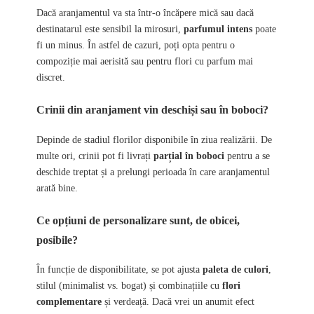
Dacă aranjamentul va sta într-o încăpere mică sau dacă
destinatarul este sensibil la mirosuri,
parfumul intens
poate
fi un minus. În astfel de cazuri, poți opta pentru o
compoziție mai aerisită sau pentru flori cu parfum mai
discret.
Crinii din aranjament vin deschiși sau în boboci?
Depinde de stadiul florilor disponibile în ziua realizării. De
multe ori, crinii pot fi livrați
parțial în boboci
pentru a se
deschide treptat și a prelungi perioada în care aranjamentul
arată bine.
Ce opțiuni de personalizare sunt, de obicei,
posibile?
În funcție de disponibilitate, se pot ajusta
paleta de culori
,
stilul (minimalist vs. bogat) și combinațiile cu
flori
complementare
și verdeață. Dacă vrei un anumit efect