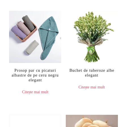
variații.
Opțiunile
pot
fi
alese
în
pagina
produsului.
Prosop par cu picaturi
Buchet de tuberoze albe
albastre de pe ceru negru
elegant
elegant
Citește mai mult
Citește mai mult