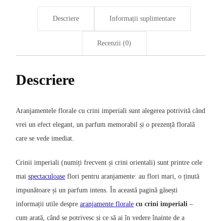
pentru
evenimente
Descriere
Informații suplimentare
Recenzii (0)
Descriere
Aranjamentele florale cu crini imperiali sunt alegerea potrivită când
vrei un efect elegant, un parfum memorabil și o prezență florală
care se vede imediat.
Crinii imperiali (numiți frecvent și crini orientali) sunt printre cele
mai
spectaculoase
flori pentru aranjamente: au flori mari, o ținută
impunătoare și un parfum intens. În această pagină găsești
informații utile despre
aranjamente florale
cu crini imperiali
–
cum arată, când se potrivesc și ce să ai în vedere înainte de a