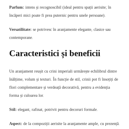
Parfum:
intens și recognoscibil (ideal pentru spații aerisite; în
încăperi mici poate fi prea puternic pentru unele persoane).
Versatilitate:
se potrivesc în aranjamente elegante, clasice sau
contemporane.
Caracteristici și beneficii
Un aranjament reușit cu crini imperiali urmărește echilibrul dintre
înălțime, volum și texturi. În funcție de stil, crinii pot fi însoțiți de
flori complementare și verdeață decorativă, pentru a evidenția
forma și culoarea lor.
Stil:
elegant, rafinat, potrivit pentru decoruri formale.
Aspect:
de la compoziții aerisite la aranjamente ample, cu prezență.