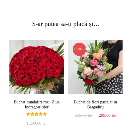
S-ar putea să-ți placă și…
REDUCERI!
Buchet trandafiri rosii Ziua
Buchet de flori pastelat in
Indragostitilor
Bragadiru
Prețul
Prețul
339,00
lei
299,00
lei
Evaluat la
inițial
curent
1.299,00
lei
5.00
a
este:
din 5