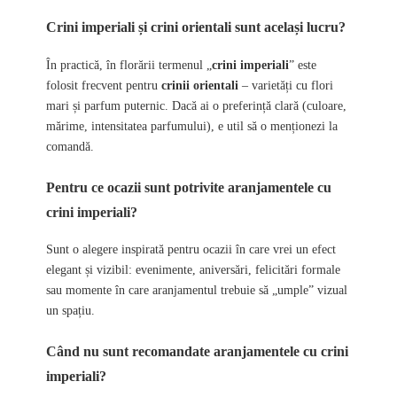
Crini imperiali și crini orientali sunt același lucru?
În practică, în florării termenul „
crini imperiali
” este
folosit frecvent pentru
crinii orientali
– varietăți cu flori
mari și parfum puternic. Dacă ai o preferință clară (culoare,
mărime, intensitatea parfumului), e util să o menționezi la
comandă.
Pentru ce ocazii sunt potrivite aranjamentele cu
crini imperiali?
Sunt o alegere inspirată pentru ocazii în care vrei un efect
elegant și vizibil: evenimente, aniversări, felicitări formale
sau momente în care aranjamentul trebuie să „umple” vizual
un spațiu.
Când nu sunt recomandate aranjamentele cu crini
imperiali?