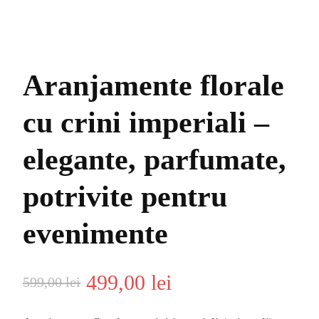
Aranjamente florale
cu crini imperiali –
elegante, parfumate,
potrivite pentru
evenimente
Prețul
Prețul
499,00
lei
599,00
lei
inițial
curent