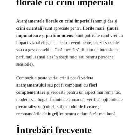
florale cu crini imperiali
Aranjamentele florale cu crini imperiali
(numiți des și
crini orientali
) sunt apreciate pentru
florile mari
,
ținută
impunătoare
și
parfum intens
. Sunt potrivite când vrei un
impact vizual elegant – pentru evenimente, ocazii speciale
sau ca gest deosebit – însă merită să ții cont de intensitatea
parfumului (mai ales în spații mici sau pentru persoane
sensibile).
Compoziția poate varia: crinii pot fi
vedeta
aranjamentului
sau pot fi combinați cu
flori
complementare
și verdeață pentru un aspect mai romantic,
modern sau bogat. Înainte de comandă, verifică opțiunile de
personalizare
(culori, stil), modul de
livrare
și
recomandările de
îngrijire
pentru o durată cât mai bună.
Întrebări frecvente