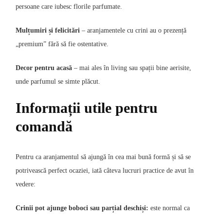
persoane care iubesc florile parfumate.
Mulțumiri și felicitări
– aranjamentele cu crini au o prezență
„premium” fără să fie ostentative.
Decor pentru acasă
– mai ales în living sau spații bine aerisite,
unde parfumul se simte plăcut.
Informații utile pentru
comandă
Pentru ca aranjamentul să ajungă în cea mai bună formă și să se
potrivească perfect ocaziei, iată câteva lucruri practice de avut în
vedere:
Crinii pot ajunge boboci sau parțial deschiși:
este normal ca