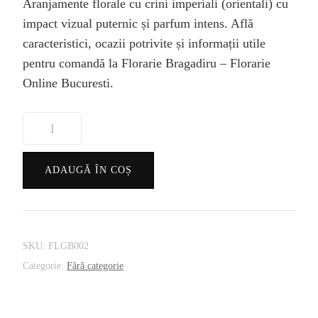
Aranjamente florale cu crini imperiali (orientali) cu
a
este:
impact vizual puternic și parfum intens. Află
caracteristici, ocazii potrivite și informații utile
fost:
499,00 lei.
pentru comandă la Florarie Bragadiru – Florarie
Online Bucuresti.
599,00 lei.
Cantitate
Aranjamente
florale
ADAUGĂ ÎN COȘ
cu
crini
imperiali
–
SKU:
FLGB002
elegante,
Categorie:
Fără categorie
parfumate,
potrivite