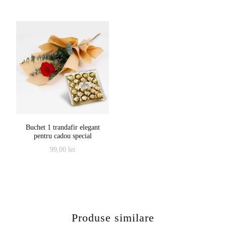
fost:
299,00 l
339,00 lei.
Buchet 1 trandafir elegant
pentru cadou special
99,00
lei
Acest
produs
are
mai
Produse similare
multe