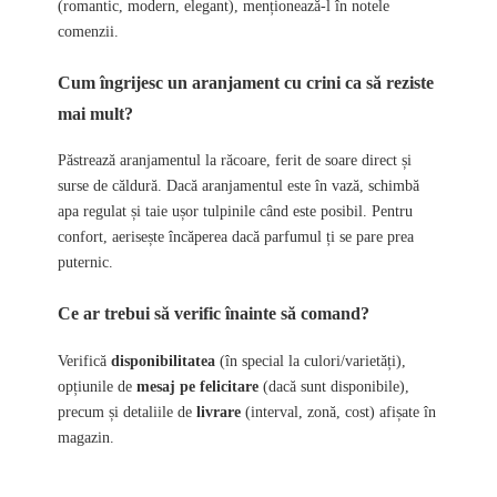
(romantic, modern, elegant), menționează-l în notele
comenzii.
Cum îngrijesc un aranjament cu crini ca să reziste
mai mult?
Păstrează aranjamentul la răcoare, ferit de soare direct și
surse de căldură. Dacă aranjamentul este în vază, schimbă
apa regulat și taie ușor tulpinile când este posibil. Pentru
confort, aerisește încăperea dacă parfumul ți se pare prea
puternic.
Ce ar trebui să verific înainte să comand?
Verifică
disponibilitatea
(în special la culori/varietăți),
opțiunile de
mesaj pe felicitare
(dacă sunt disponibile),
precum și detaliile de
livrare
(interval, zonă, cost) afișate în
magazin.