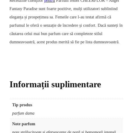
Recenziile clienților
pentru
Parfum femei CHEERFLOR – Angel
Fantasy Paradise sunt foarte pozitive, mulți utilizatori subliniind
eleganța și prospețimea sa. Femeile care l-au testat afirmă că
parfumul le oferă o senzație de încredere și confort. Dacă sunteți în
căutarea celui mai bun parfum care să completeze stilul
dumneavoastră, acest produs merită să fie pe lista dumneavoastră.
Informații suplimentare
Tip produs
parfum dama
Note parfum
note strălucitoare și efervescente de pară și bergamotă intensă,