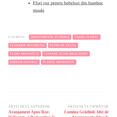
Flori roz pentru bebelusi din bumbac
moale
ETICHETE:
ARANJAMENTE FLORALE
CADOU FLORAL
FLORARIE BUCUREȘTI
FLORI DE SEZON
FLORI PROASPETE
LIVRARE FLORI BRAGADIRU
PARFUM NATURAL
PLANTE AROMATICE
Navigare
ARTICOLUL ANTERIOR
ARTICOLUL URMĂTOR
Aranjament Apus Roz:
Lumina Grădinii: Idei de
în