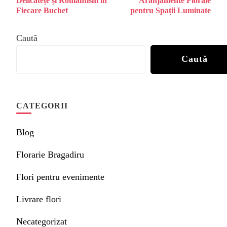
Delicatețe și Romantism în
Aranjamente Florale
articole
Fiecare Buchet
pentru Spații Luminate
Caută
Caută
CATEGORII
Blog
Florarie Bragadiru
Flori pentru evenimente
Livrare flori
Necategorizat