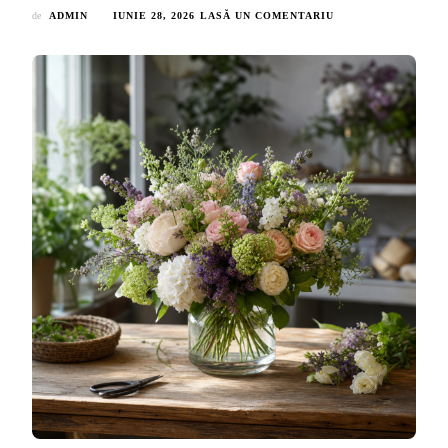
LA
de
ADMIN
IUNIE 28, 2026
LASĂ UN COMENTARIU
AROMA
GRĂDINII:
CUM
SĂ
CREEZI
UN
ARANJAMENT
FLORAL
PLIN
DE
PROSPEȚIME