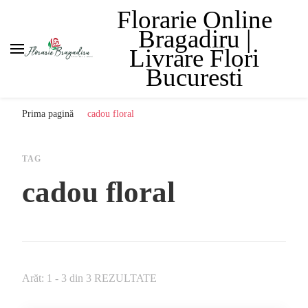
Florarie Online
Bragadiru |
Livrare Flori
Bucuresti
Prima pagină
cadou floral
TAG
cadou floral
Arăt: 1 - 3 din 3 REZULTATE