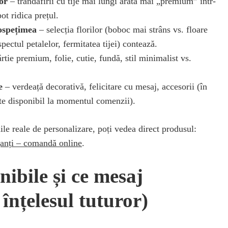
or
– trandafirii cu tije mai lungi arată mai „premium” într-
ot ridica prețul.
rospețimea
– selecția florilor (boboc mai strâns vs. floare
pectul petalelor, fermitatea tijei) contează.
rtie premium, folie, cutie, fundă, stil minimalist vs.
e
– verdeață decorativă, felicitare cu mesaj, accesorii (în
ste disponibil la momentul comenzii).
nile reale de personalizare, poți vedea direct produsul:
eganți – comandă online
.
nibile și ce mesaj
 înțelesul tuturor)