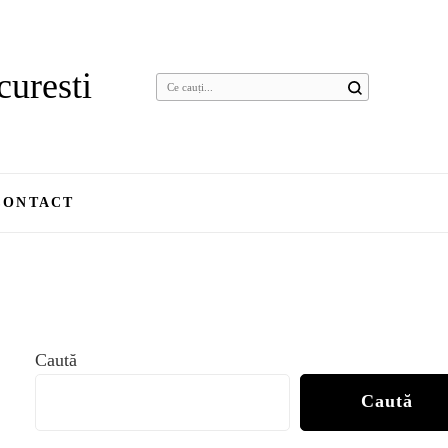
curesti
Cauți
ceva?
CONTACT
Caută
Caută