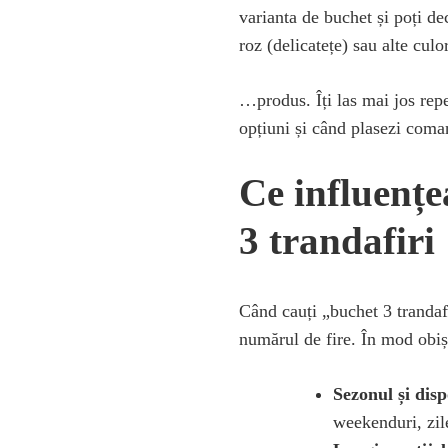
varianta de buchet și poți de
roz (delicatețe) sau alte culor
…produs. Îți las mai jos repe
opțiuni și când plasezi coma
Ce influențe
3 trandafiri
Când cauți „buchet 3 trandafir
numărul de fire. În mod obișn
Sezonul și disp
weekenduri, zile