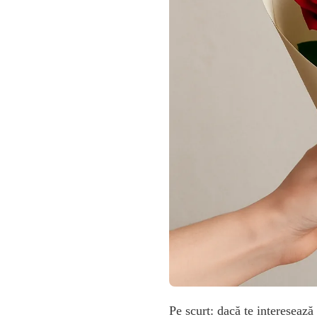
ȘI
LIVRARE
ÎN
BRAGADIRU
Pe scurt: dacă te interesează 