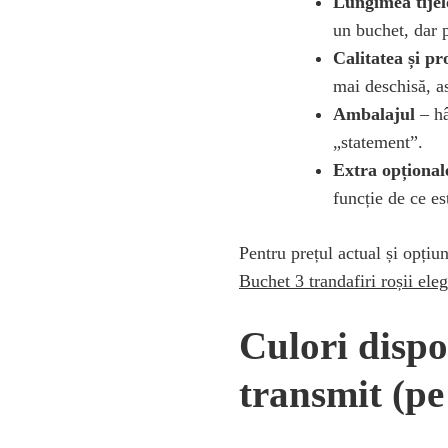
Lungimea tijel
un buchet, dar p
Calitatea și p
mai deschisă, as
Ambalajul
– hâ
„statement”.
Extra opțional
funcție de ce e
Pentru prețul actual și opțiu
Buchet 3 trandafiri roșii el
Culori dispo
transmit (pe