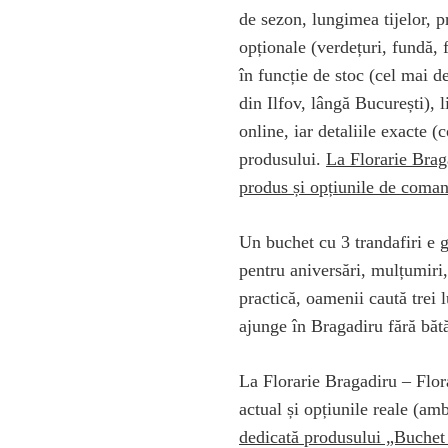
de sezon, lungimea tijelor, p
opționale (verdețuri, fundă, f
în funcție de stoc (cel mai d
din Ilfov, lângă București), l
online, iar detaliile exacte (c
produsului.
La Florarie Brag
produs și opțiunile de coman
Un buchet cu 3 trandafiri e 
pentru aniversări, mulțumiri,
practică, oamenii caută trei l
ajunge în Bragadiru fără băt
La Florarie Bragadiru – Flor
actual și opțiunile reale (amb
dedicată produsului „Buchet 