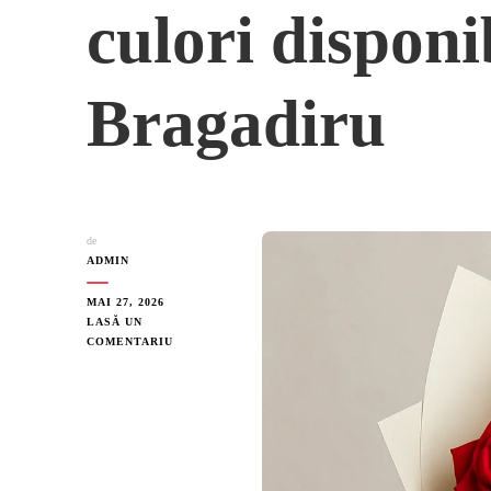
culori disponib
Bragadiru
de
ADMIN
MAI 27, 2026
LASĂ UN
LA
COMENTARIU
BUCHET
3
TRANDAFIRI
–
PREȚ,
CULORI
DISPONIBILE