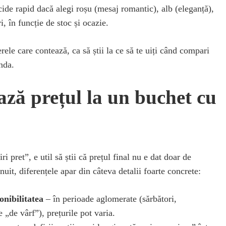
cide rapid dacă alegi roșu (mesaj romantic), alb (eleganță),
i, în funcție de stoc și ocazie.
rele care contează, ca să știi la ce să te uiți când compari
nda.
ază prețul la un buchet cu
i pret”, e util să știi că prețul final nu e dat doar de
uit, diferențele apar din câteva detalii foarte concrete:
onibilitatea
– în perioade aglomerate (sărbători,
 „de vârf”), prețurile pot varia.