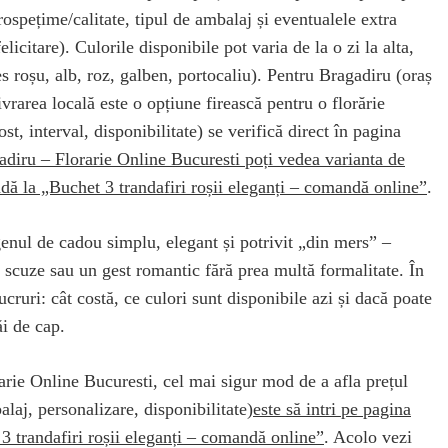
rospețime/calitate, tipul de ambalaj și eventualele extra
elicitare). Culorile disponibile pot varia de la o zi la alta,
es roșu, alb, roz, galben, portocaliu). Pentru Bragadiru (oraș
ivrarea locală este o opțiune firească pentru o florărie
ost, interval, disponibilitate) se verifică direct în pagina
adiru – Florarie Online Bucuresti poți vedea varianta de
dă la „Buchet 3 trandafiri roșii eleganți – comandă online”
.
genul de cadou simplu, elegant și potrivit „din mers” –
 scuze sau un gest romantic fără prea multă formalitate. În
ucruri: cât costă, ce culori sunt disponibile azi și dacă poate
ăi de cap.
arie Online Bucuresti, cel mai sigur mod de a afla prețul
alaj, personalizare, disponibilitate)
este să intri pe pagina
3 trandafiri roșii eleganți – comandă online”
. Acolo vezi