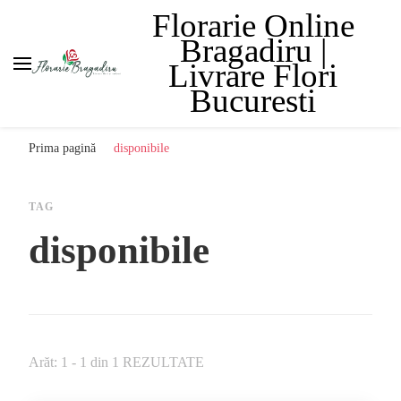
Florarie Online
Bragadiru |
Livrare Flori
Bucuresti
Prima pagină
disponibile
TAG
disponibile
Arăt: 1 - 1 din 1 REZULTATE