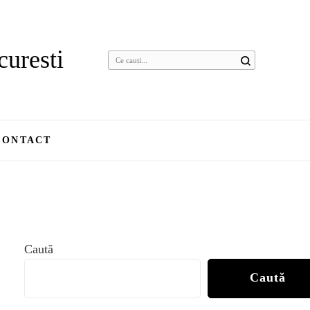
curesti
Cauți
ceva?
CONTACT
Caută
Caută