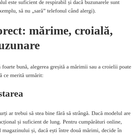
alul este suficient de respirabil și dacă buzunarele sunt
xemplu, să nu „sară” telefonul când alergi).
rect: mărime, croială,
buzunare
ă foarte bună, alegerea greșită a mărimii sau a croielii poate
ă ce merită urmărit:
starea
curți ar trebui să stea bine fără să strângă. Dacă modelul are
uncțional și suficient de lung. Pentru cumpărături online,
l magazinului și, dacă ești între două mărimi, decide în