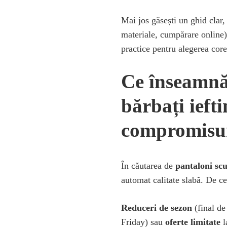
IEFTINI
CU
Mai jos găsești un ghid clar,
BUZUNARE
materiale, cumpărare online)
ÎN
BUCUREȘTI:
practice pentru alegerea core
CUM
GĂSEȘTI
OFERTE
Ce înseamnă
BUNE
ȘI
ALEGI
bărbați iefti
CORECT
compromisur
În căutarea de
pantaloni scu
automat calitate slabă. De ce
Reduceri de sezon
(final de
Friday) sau
oferte limitate
l