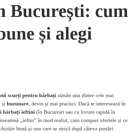
n București: cum
bune și alegi
nii scurți pentru bărbați
rămân una dintre cele mai
u și
buzunare
, devin și mai practici. Dacă te interesează în
 bărbați ieftini
(în București sau cu livrare rapidă în
 înseamnă „ieftin” în mod realist, cum compari ofertele și ce
achiziție bună și una care se strică după câteva purtări.