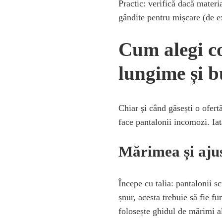
Practic: verifică dacă materi
gândite pentru mișcare (de e
Cum alegi co
lungime și 
Chiar și când găsești o ofert
face pantalonii incomozi. Iat
Mărimea și aju
Începe cu talia: pantalonii s
șnur, acesta trebuie să fie f
folosește ghidul de mărimi a