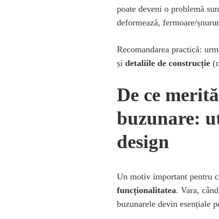
poate deveni o problemă sunt 
deformează, fermoare/șnururi
Recomandarea practică: urmăr
și
detaliile de construcție
(c
De ce merită
buzunare: ut
design
Un motiv important pentru ca
funcționalitatea
. Vara, când
buzunarele devin esențiale pe