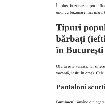
În plus, buzunarele pot influ
unul cu buzunare mai mari, t
Tipuri popul
bărbați (ieft
în București
Oferta este variată, iar difer
vacanță, ieșiri în oraș). Cele
Pantaloni scur
Bumbacul
rămâne o alegere s