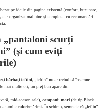
 bazat pe ideile din pagina existentă (confort, buzunare,
, dar organizat mai bine și completat cu recomandări
ctă.
 „pantaloni scurți
ni” (și cum eviți
ile)
rți bărbați ieftini
, „ieftin” nu ar trebui să însemne
le mai multe ori, un preț bun apare din:
 vară, mid-season sale),
campanii mari
(de tip Black
a anumite culori/mărimi. În schimb, semnele că „ieftin”