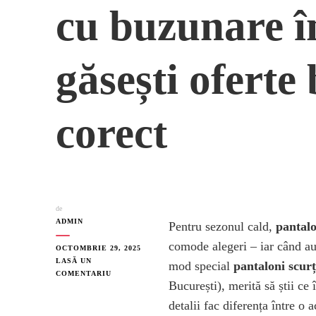
cu buzunare î
găsești oferte 
corect
de
ADMIN
Pentru sezonul cald,
pantalo
comode alegeri – iar când a
OCTOMBRIE 29, 2025
LASĂ UN
mod special
pantaloni scurți
LA
COMENTARIU
București), merită să știi ce
PANTALONI
SCURȚI
detalii fac diferența între o 
BĂRBAȚI