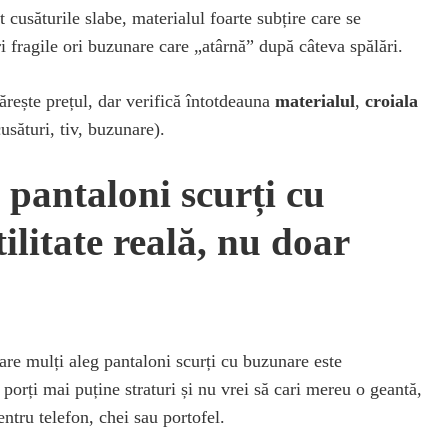
cusăturile slabe, materialul foarte subțire care se
 fragile ori buzunare care „atârnă” după câteva spălări.
ește prețul, dar verifică întotdeauna
materialul
,
croiala
usături, tiv, buzunare).
 pantaloni scurți cu
ilitate reală, nu doar
re mulți aleg pantaloni scurți cu buzunare este
 porți mai puține straturi și nu vrei să cari mereu o geantă,
ntru telefon, chei sau portofel.