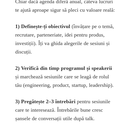
Chiar dacă agenda diferă anual, câteva lucruri
te ajută aproape sigur să pleci cu valoare reală:
1) Definește-ți obiectivul
(învățare pe o temă,
recrutare, parteneriate, idei pentru produs,
investiții). Îți va ghida alegerile de sesiuni și
discuții.
2) Verifică din timp programul și speakerii
și marchează sesiunile care se leagă de rolul
tău (engineering, product, startup, leadership).
3) Pregătește 2–3 întrebări
pentru sesiunile
care te interesează. Întrebările bune cresc
șansele de conversații utile după talk.