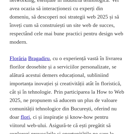
networking, esențiale în industria tehnologică. Vei
avea ocazia să interacționezi cu experți din
domeniu, să descoperi noi strategii web 2025 și să
înveți cum să construiești un site web de succes,
respectând cele mai bune practici pentru design web
modern.
Florăria
Bragadiru
, cu o experiență vastă în livrarea
florilor deosebite și a serviciilor personalizate, se
alătură acestui demers educațional, subliniind
importanța inovației și creativității atât în floristică,
cât și în tehnologie. Prin participarea la How to Web
2025, ne propunem să aducem un plus de valoare
comunității tehnologice din București, oferind nu
doar
flori
, ci și inspirație și know-how pentru
viitorul web-ului. Asigură-te că ești pregătit să
explorezi provocările și oportunitățile pe care le