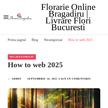
Florarie Online
Bragadiru |
Livrare Flori
Bucuresti
Prima pagină
Blog
Necategorizat
How to web 2025
NECATEGORIZAT
How to web 2025
LA
de
ADMIN
SEPTEMBRIE 16, 2025
LASĂ UN COMENTARIU
HOW
TO
WEB
2025