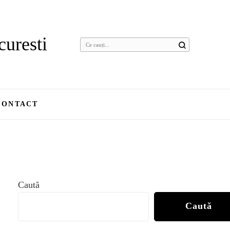
curesti
Cauți
ceva?
CONTACT
Caută
Caută