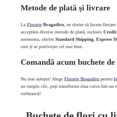
Metode de plată și livrare
La
Florarie
Bragadiru
, ne dorim să facem fiecare 
acceptăm diverse metode de plată, inclusiv
Credit
asemenea, oferim
Standard Shipping
,
Express D
care ți se potrivește cel mai bine.
Comandă acum buchete de fl
Nu mai aștepta! Alege
Florarie Bragadiru
pentru
b
un simplu clic, poți transforma ziua cuiva într-un m
vorbească!
Buchete de flori cu li