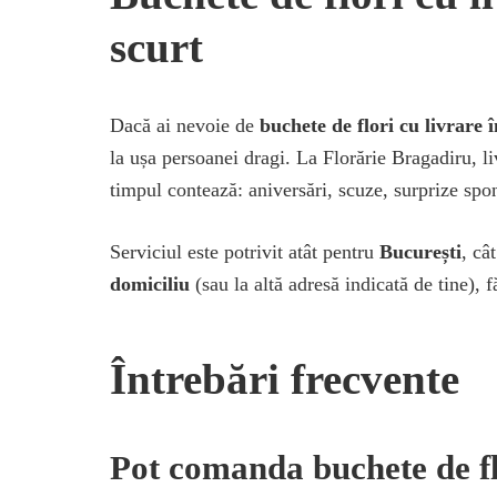
scurt
Dacă ai nevoie de
buchete de flori cu livrare î
la ușa persoanei dragi. La Florărie Bragadiru, l
timpul contează: aniversări, scuze, surprize sp
Serviciul este potrivit atât pentru
București
, câ
domiciliu
(sau la altă adresă indicată de tine), f
Întrebări frecvente
Pot comanda buchete de flo