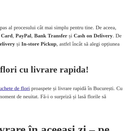
pas al procesului cât mai simplu pentru tine. De aceea,
 Card
,
PayPal
,
Bank Transfer
și
Cash on Delivery
. De
elivery
și
In-store Pickup
, astfel încât să alegi opțiunea
ori cu livrare rapida!
uchete de flori
proaspete și livrare rapidă în București. Cu
oment de neuitat. Fă-i o surpriză și lasă florile să
vrare în aceeași zi – pe