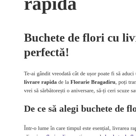
rapida
Buchete de flori cu li
perfectă!
Te-ai gândit vreodată cât de ușor poate fi să aduc
livrare rapida
de la
Florarie Bragadiru
, poți tr
vrei să sărbătorești o aniversare, să-ți ceri scuze s
De ce să alegi buchete de fl
Într-o lume în care timpul este esențial, livrarea r