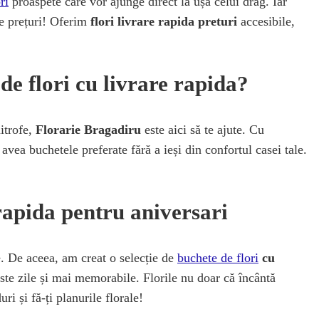
ri
proaspete care vor ajunge direct la ușa celui drag. Iar
de prețuri! Oferim
flori livrare rapida preturi
accesibile,
e flori cu livrare rapida?
mitrofe,
Florarie Bragadiru
este aici să te ajute. Cu
i avea buchetele preferate fără a ieși din confortul casei tale.
 rapida pentru aniversari
e. De aceea, am creat o selecție de
buchete de flori
cu
ste zile și mai memorabile. Florile nu doar că încântă
ri și fă-ți planurile florale!