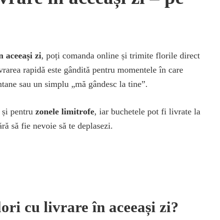
n aceeași zi
, poți comanda online și trimite florile direct
ivrarea rapidă este gândită pentru momentele în care
ontane sau un simplu „mă gândesc la tine”.
t și pentru
zonele limitrofe
, iar buchetele pot fi livrate la
ără să fie nevoie să te deplasezi.
ri cu livrare în aceeași zi?