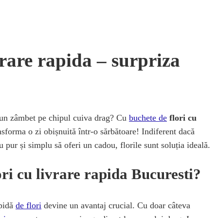
vrare rapida – surpriza
i un zâmbet pe chipul cuiva drag? Cu
buchete de
flori cu
ansforma o zi obișnuită într-o sărbătoare! Indiferent dacă
au pur și simplu să oferi un cadou, florile sunt soluția ideală.
ori cu livrare rapida Bucuresti?
apidă
de flori
devine un avantaj crucial. Cu doar câteva