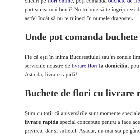
clicuri pe
flori online
, poți comanda
buchete de flo
partea cea mai bună? Nu trebuie să te îngrijorezi 
astfel încât să nu te ruinezi în numele dragostei.
Unde pot comanda buchete d
Fie că ești în inima Bucureștiului sau în zonele li
serviciile noastre de
livrare flori
la domiciliu
, poț
Asta da, livrare rapidă!
Buchete de flori cu livrare
Știm cu toții că aniversările sunt momente special
livrare rapida
special concepute pentru a face ace
privirea, dar și sufletul. Așadar, nu mai sta pe gându