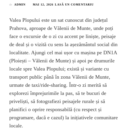
LA
de
ADMIN
MAI 12, 2026
LASĂ UN COMENTARIU
VALEA
PLOPULUI:
Valea Plopului este un sat cunoscut din județul
CE
POȚI
Prahova, aproape de Vălenii de Munte, unde poți
VIZITA,
face o excursie de o zi cu accent pe liniște, peisaje
CUM
AJUNGI
de deal și o vizită cu sens la așezământul social din
ȘI
localitate. Ajungi cel mai ușor cu mașina pe DN1A
CE
MERITĂ
(Ploiești – Vălenii de Munte) și apoi pe drumurile
FĂCUT
ÎNTR-
locale spre Valea Plopului; există și variante cu
O
transport public până în zona Vălenii de Munte,
ZI
urmate de taxi/ride-sharing. Într-o zi merită să
explorezi împrejurimile la pas, să te bucuri de
priveliști, să fotografiezi peisajele rurale și să
planifici o oprire responsabilă (cu respect și
programare, dacă e cazul) la inițiativele comunitare
locale.