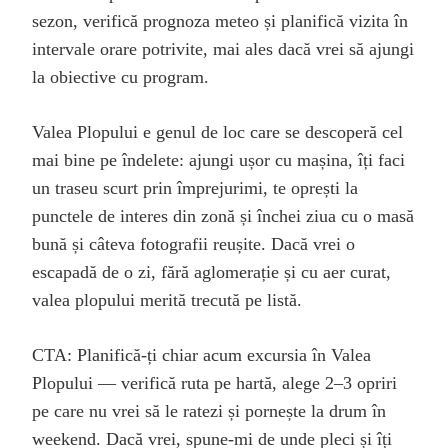
sezon, verifică prognoza meteo și planifică vizita în
intervale orare potrivite, mai ales dacă vrei să ajungi
la obiective cu program.
Valea Plopului e genul de loc care se descoperă cel
mai bine pe îndelete: ajungi ușor cu mașina, îți faci
un traseu scurt prin împrejurimi, te oprești la
punctele de interes din zonă și închei ziua cu o masă
bună și câteva fotografii reușite. Dacă vrei o
escapadă de o zi, fără aglomerație și cu aer curat,
valea plopului merită trecută pe listă.
CTA: Planifică-ți chiar acum excursia în Valea
Plopului — verifică ruta pe hartă, alege 2–3 opriri
pe care nu vrei să le ratezi și pornește la drum în
weekend. Dacă vrei, spune-mi de unde pleci și îți