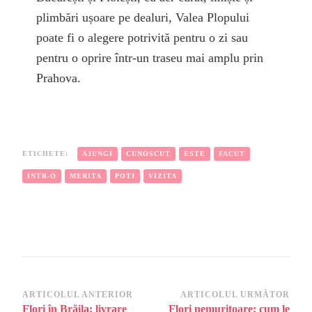
plimbări ușoare pe dealuri, Valea Plopului
poate fi o alegere potrivită pentru o zi sau
pentru o oprire într-un traseu mai amplu prin
Prahova.
ETICHETE:
AJUNGI
CUNOSCUT
ESTE
FACUT
INTR-O
MERITA
POTI
VIZITA
Navigare
ARTICOLUL ANTERIOR
ARTICOLUL URMĂTOR
Flori în Brăila: livrare
Flori nemuritoare: cum le