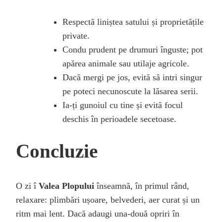
Respectă liniștea satului și proprietățile
private.
Condu prudent pe drumuri înguste; pot
apărea animale sau utilaje agricole.
Dacă mergi pe jos, evită să intri singur
pe poteci necunoscute la lăsarea serii.
Ia-ți gunoiul cu tine și evită focul
deschis în perioadele secetoase.
Concluzie
O zi î
Valea Plopului
înseamnă, în primul rând,
relaxare: plimbări ușoare, belvederi, aer curat și un
ritm mai lent. Dacă adaugi una-două opriri în