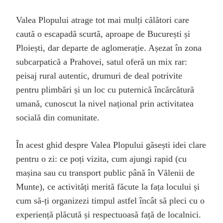
Valea Plopului atrage tot mai mulți călători care
caută o escapadă scurtă, aproape de București și
Ploiești, dar departe de aglomerație. Așezat în zona
subcarpatică a Prahovei, satul oferă un mix rar:
peisaj rural autentic, drumuri de deal potrivite
pentru plimbări și un loc cu puternică încărcătură
umană, cunoscut la nivel național prin activitatea
socială din comunitate.
În acest ghid despre Valea Plopului găsești idei clare
pentru o zi: ce poți vizita, cum ajungi rapid (cu
mașina sau cu transport public până în Vălenii de
Munte), ce activități merită făcute la fața locului și
cum să-ți organizezi timpul astfel încât să pleci cu o
experiență plăcută și respectuoasă față de localnici.