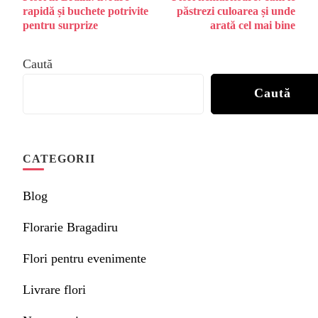
în
rapidă și buchete potrivite
păstrezi culoarea și unde
articole
pentru surprize
arată cel mai bine
Caută
Caută
CATEGORII
Blog
Florarie Bragadiru
Flori pentru evenimente
Livrare flori