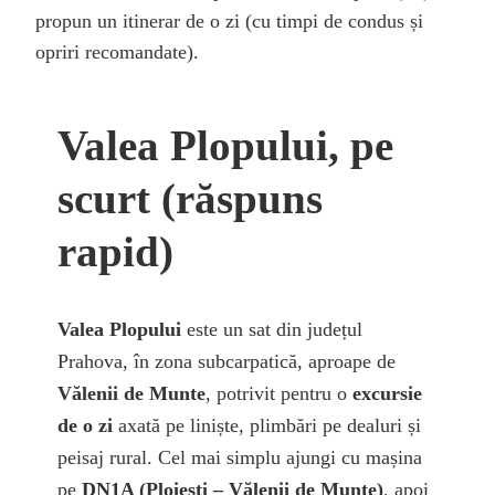
propun un itinerar de o zi (cu timpi de condus și
opriri recomandate).
Valea Plopului, pe
scurt (răspuns
rapid)
Valea Plopului
este un sat din județul
Prahova, în zona subcarpatică, aproape de
Vălenii de Munte
, potrivit pentru o
excursie
de o zi
axată pe liniște, plimbări pe dealuri și
peisaj rural. Cel mai simplu ajungi cu mașina
pe
DN1A (Ploiești – Vălenii de Munte)
, apoi