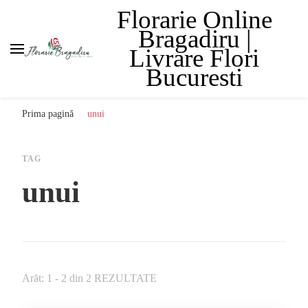
Florarie Online
Bragadiru |
Livrare Flori
Bucuresti
Prima pagină
unui
TAG
unui
Arăt: 1 - 2 din 2 REZULTATE