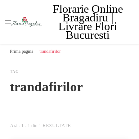
Florarie Online
Bragadiru |
Livrare Flori
Bucuresti
Prima pagină
trandafirilor
TAG
trandafirilor
Arăt: 1 - 1 din 1 REZULTATE