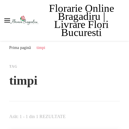
Florarie Online
Bragadiru |
Livrare Flori
Bucuresti
Prima pagină
timpi
TAG
timpi
Arăt: 1 - 1 din 1 REZULTATE