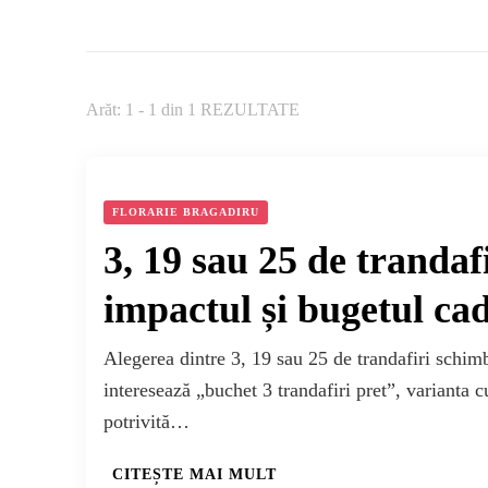
Arăt: 1 - 1 din 1 REZULTATE
FLORARIE BRAGADIRU
3, 19 sau 25 de tranda
impactul și bugetul ca
Alegerea dintre 3, 19 sau 25 de trandafiri schimb
interesează „buchet 3 trandafiri pret”, varianta c
potrivită…
CITEȘTE MAI MULT