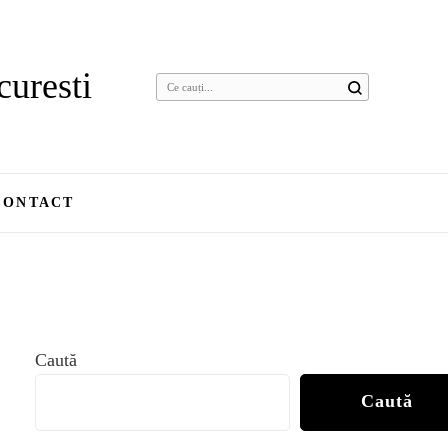
curesti
Cauți
ceva?
CONTACT
Caută
Caută