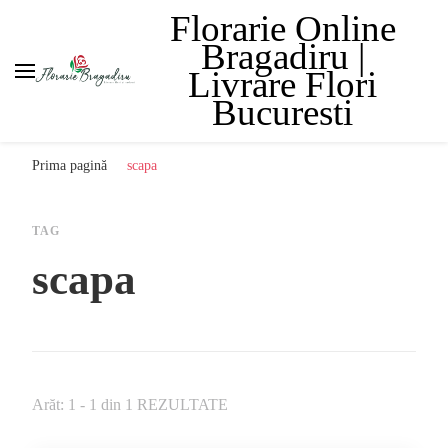
Florarie Online
Bragadiru |
Livrare Flori
Bucuresti
Prima pagină
scapa
TAG
scapa
Arăt: 1 - 1 din 1 REZULTATE