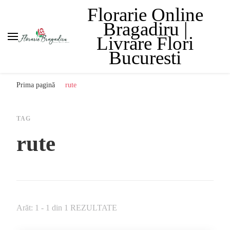
Florarie Online
Bragadiru |
Livrare Flori
Bucuresti
Prima pagină
rute
TAG
rute
Arăt: 1 - 1 din 1 REZULTATE