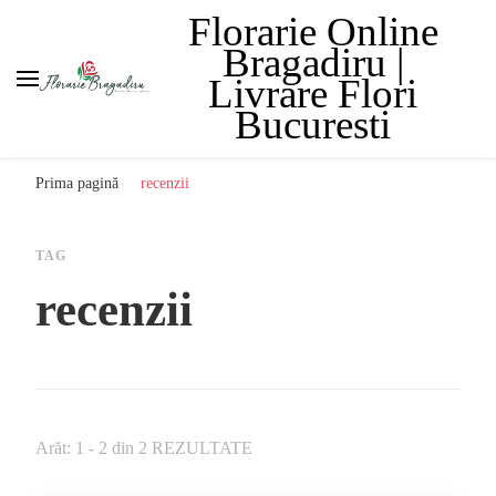
Florarie Online
Bragadiru |
Livrare Flori
Bucuresti
Prima pagină
recenzii
TAG
recenzii
Arăt: 1 - 2 din 2 REZULTATE