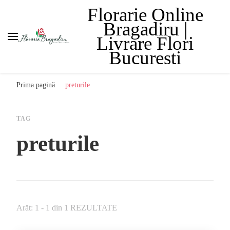
Florarie Online
Bragadiru |
Livrare Flori
Bucuresti
Prima pagină
preturile
TAG
preturile
Arăt: 1 - 1 din 1 REZULTATE