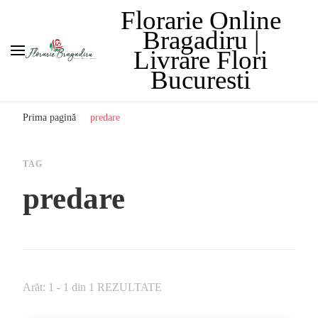
Florarie Online
Bragadiru |
Livrare Flori
Bucuresti
Prima pagină
predare
TAG
predare
Arăt: 1 - 1 din 1 REZULTATE