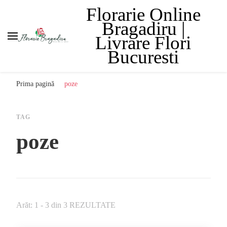
Florarie Online
Bragadiru |
Livrare Flori
Bucuresti
Prima pagină
poze
TAG
poze
Arăt: 1 - 3 din 3 REZULTATE