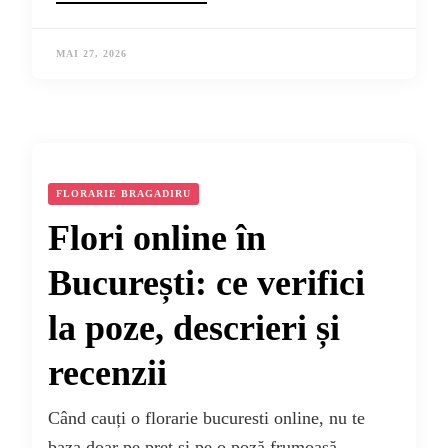
MAI 27, 2026
FLORARIE BRAGADIRU
Flori online în
București: ce verifici
la poze, descrieri și
recenzii
Când cauți o florarie bucuresti online, nu te
baza doar pe preț și pe o poză frumoasă.