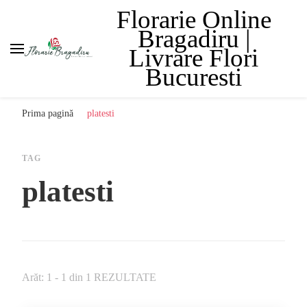
Florarie Online
Bragadiru |
Livrare Flori
Bucuresti
Prima pagină
platesti
TAG
platesti
Arăt: 1 - 1 din 1 REZULTATE