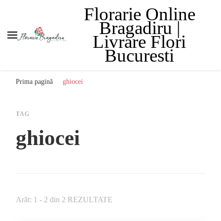
Florarie Online
Bragadiru |
Livrare Flori
Bucuresti
Prima pagină
ghiocei
TAG
ghiocei
Arăt: 1 - 2 din 2 REZULTATE