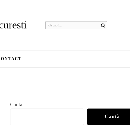
curesti
Cauți
ceva?
CONTACT
Caută
Caută