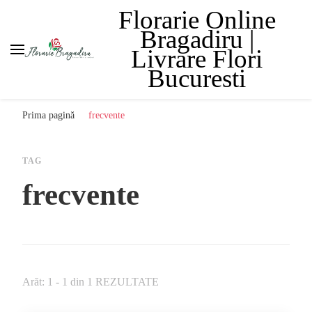
Florarie Online
Bragadiru |
Livrare Flori
Bucuresti
Prima pagină
frecvente
TAG
frecvente
Arăt: 1 - 1 din 1 REZULTATE