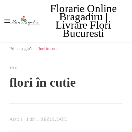
Florarie Online
Bragadiru |
Livrare Flori
Bucuresti
Prima pagină
flori în cutie
TAG
flori în cutie
Arăt: 1 - 1 din 1 REZULTATE