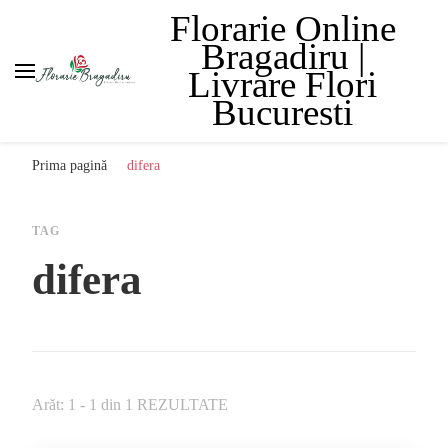
Florarie Online
Bragadiru |
Livrare Flori
Bucuresti
Prima pagină
difera
TAG
difera
Arăt: 1 - 1 din 1 REZULTATE