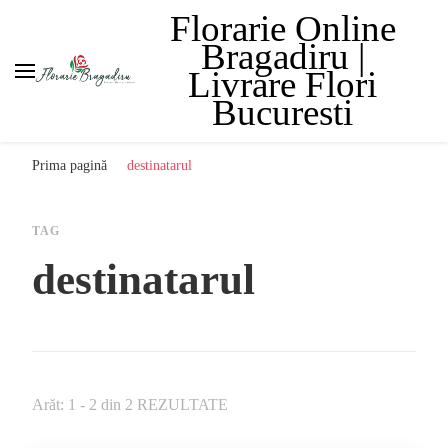
Florarie Online
Bragadiru |
Livrare Flori
Bucuresti
Prima pagină
destinatarul
TAG
destinatarul
Arăt: 1 - 2 din 2 REZULTATE