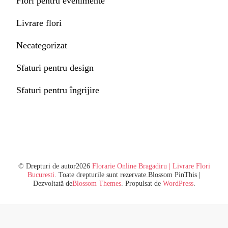
Flori pentru evenimente
Livrare flori
Necategorizat
Sfaturi pentru design
Sfaturi pentru îngrijire
© Drepturi de autor2026
Florarie Online Bragadiru | Livrare Flori
Bucuresti
. Toate drepturile sunt rezervate.
Blossom PinThis |
Dezvoltată de
Blossom Themes
. Propulsat de
WordPress
.