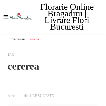
Florarie Online
Bragadiru |
Livrare Flori
Bucuresti
Prima pagină
cererea
TAG
cererea
Arăt: 1 - 1 din 1 REZULTATE