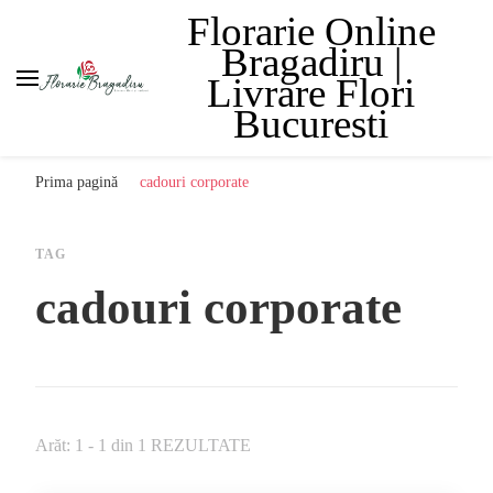
Florarie Online
Bragadiru |
Livrare Flori
Bucuresti
Prima pagină
cadouri corporate
TAG
cadouri corporate
Arăt: 1 - 1 din 1 REZULTATE