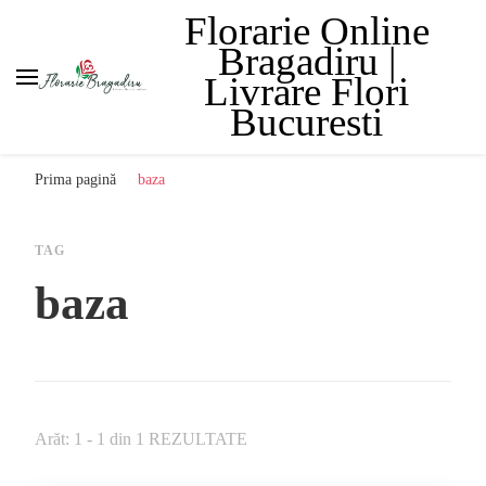
Florarie Online
Bragadiru |
Livrare Flori
Bucuresti
Prima pagină
baza
TAG
baza
Arăt: 1 - 1 din 1 REZULTATE