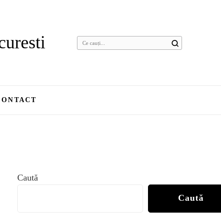
curesti
Cauți
ceva?
CONTACT
Caută
Caută