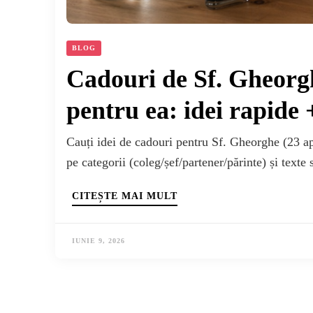
BLOG
Cadouri de Sf. Gheorghe
pentru ea: idei rapide +
Cauți idei de cadouri pentru Sf. Gheorghe (23 ap
pe categorii (coleg/șef/partener/părinte) și texte s
CITEȘTE MAI MULT
IUNIE 9, 2026