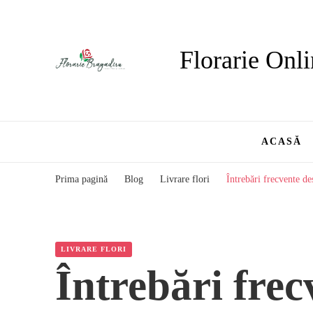
Florarie Onli
ACASĂ
Prima pagină
Blog
Livrare flori
Întrebări frecvente de
LIVRARE FLORI
Întrebări frec