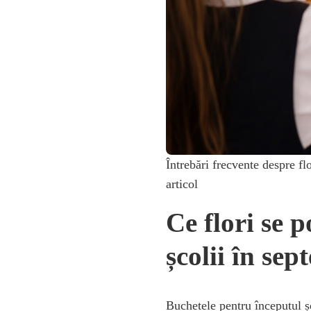
Întrebări frecvente despre fl
articol
Ce flori se 
școlii în se
Buchetele pentru începutul șc