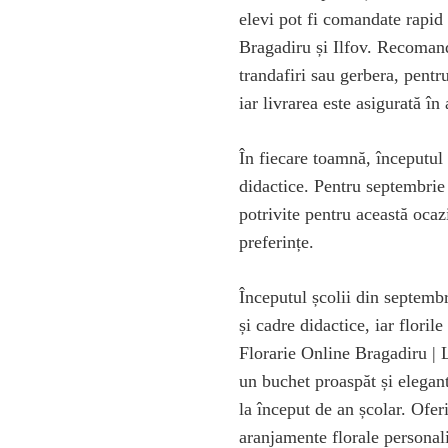
elevi pot fi comandate rapid 
Bragadiru și Ilfov. Recoman
trandafiri sau gerbera, pentr
iar livrarea este asigurată în 
În fiecare toamnă, începutul ș
didactice. Pentru septembrie
potrivite pentru această ocaz
preferințe.
Începutul școlii din septemb
și cadre didactice, iar flori
Florarie Online Bragadiru | L
un buchet proaspăt și elegant
la început de an școlar. Ofer
aranjamente florale personali