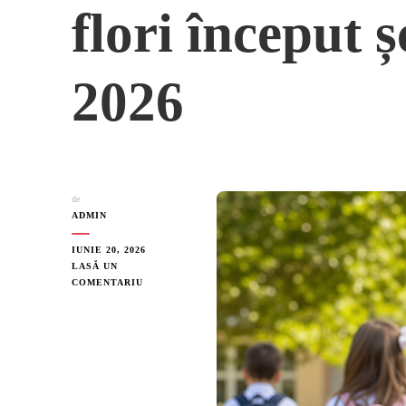
flori început 
2026
de
ADMIN
IUNIE 20, 2026
LASĂ UN
LA
COMENTARIU
ÎNTREBĂRI
FRECVENTE
DESPRE
FLORI
ÎNCEPUT
ȘCOALĂ
SEPTEMBRIE