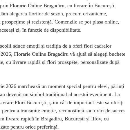
prin Florarie Online Bragadiru, cu livrare în București,
dăm alegerea florilor de sezon, precum crizanteme,
u prospețime și rezistență. Comenzile se pot plasa online,
aceeași zi, în funcție de disponibilitate.
colii aduce emoții și tradiția de a oferi flori cadrelor
 2026, Florarie Online Bragadiru vă ajută să alegeți buchete
ie, cu livrare rapidă și flori proaspete, personalizate după
rie 2026 marchează un moment special pentru elevi, părinți
le au devenit un simbol tradițional al acestui eveniment. La
ivrare Flori București, știm cât de important este să oferiți
 pentru a transmite emoție, recunoștință sau urări de succes
im livrare rapidă în Bragadiru, București și Ilfov, cu
zate pentru orice preferință.