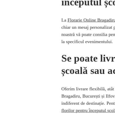
începutul șco
La
Florarie Online Bragadir
chiar un mesaj personalizat 
noastră vă poate consilia pen
la specificul evenimentului.
Se poate liv
școală sau a
Oferim livrare flexibilă, atât
Bragadiru, București și Ilfov
indiferent de destinație. Pen
florilor pentru începutul șco