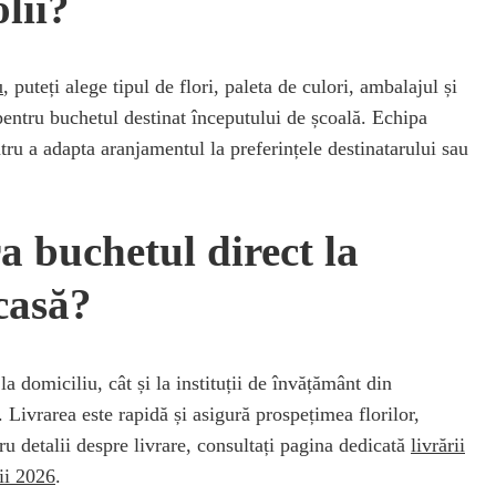
lii?
u
, puteți alege tipul de flori, paleta de culori, ambalajul și
pentru buchetul destinat începutului de școală. Echipa
tru a adapta aranjamentul la preferințele destinatarului sau
ra buchetul direct la
casă?
 la domiciliu, cât și la instituții de învățământ din
. Livrarea este rapidă și asigură prospețimea florilor,
tru detalii despre livrare, consultați pagina dedicată
livrării
lii 2026
.