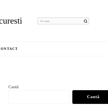
curesti
Cauți
ceva?
CONTACT
Caută
Caută