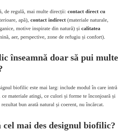
, de regulă, mai multe direcții:
contact direct cu
terioare, apă),
contact indirect
(materiale naturale,
rganice, motive inspirate din natură) și
calitatea
ină, aer, perspective, zone de refugiu și confort).
lic înseamnă doar să pui multe
?
signul biofilic este mai larg: include modul în care intră
 ce materiale atingi, ce culori și forme te înconjoară și
rezultat bun arată natural și coerent, nu încărcat.
 cel mai des designul biofilic?