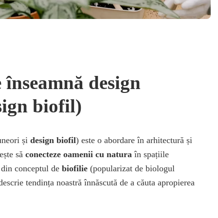
e înseamnă design
sign biofil)
neori și
design biofil
) este o abordare în arhitectură și
rește să
conecteze oamenii cu natura
în spațiile
e din conceptul de
biofilie
(popularizat de biologul
escrie tendința noastră înnăscută de a căuta apropierea