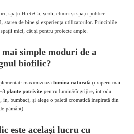
uri, spații HoReCa, școli, clinici și spații publice—
 starea de bine și experiența utilizatorilor. Principiile
 spații mici, cât și pentru proiecte ample.
e mai simple moduri de a
gnul biofilic?
mplementat: maximizează
lumina naturală
(draperii mai
–3 plante potrivite
pentru lumină/îngrijire, introdu
 in, bumbac), și alege o paletă cromatică inspirată din
 de pământ).
ic este același lucru cu