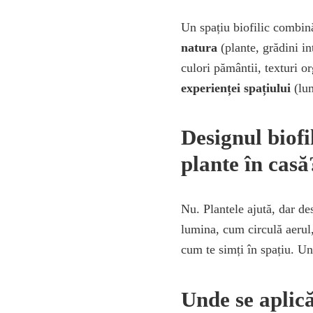
Un spațiu biofilic combină
natura
(plante, grădini in
culori pământii, texturi o
experienței spațiului
(lum
Designul biofi
plante în casă
Nu. Plantele ajută, dar de
lumina, cum circulă aerul,
cum te simți în spațiu. Un 
Unde se aplică