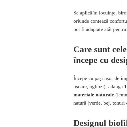
Se aplică în locuințe, biro
oriunde contează confortul,
pot fi adaptate atât pentru
Care sunt cel
începe cu desi
Începe cu pași ușor de i
ușoare, oglinzi), adaugă
1
materiale naturale
(lemn,
natură (verde, bej, tonuri
Designul biofil