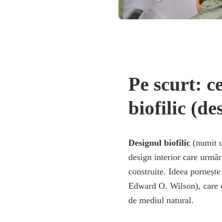
Pe scurt: c
biofilic (de
Designul biofilic
(numit u
design interior care urmă
construite. Ideea porneșt
Edward O. Wilson), care d
de mediul natural.