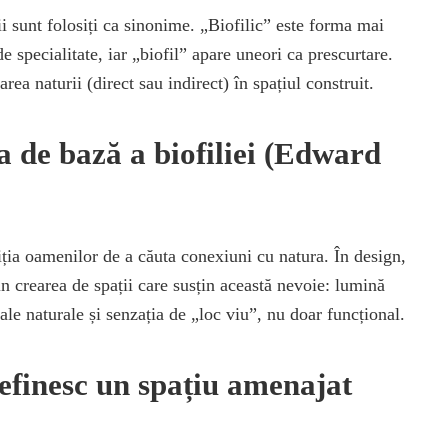
i sunt folosiți ca sinonime. „Biofilic” este forma mai
de specialitate, iar „biofil” apare uneori ca prescurtare.
rea naturii (direct sau indirect) în spațiul construit.
a de bază a biofiliei (Edward
iția oamenilor de a căuta conexiuni cu natura. În design,
in crearea de spații care susțin această nevoie: lumină
ale naturale și senzația de „loc viu”, nu doar funcțional.
efinesc un spațiu amenajat