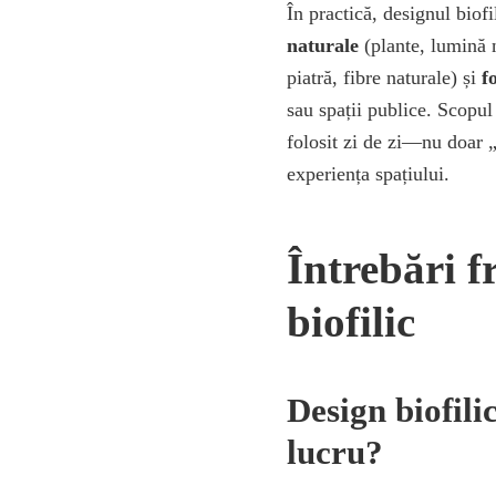
În practică, designul biof
naturale
(plante, lumină n
piatră, fibre naturale) și
f
sau spații publice. Scopul
folosit zi de zi—nu doar „
experiența spațiului.
Întrebări f
biofilic
Design biofilic
lucru?