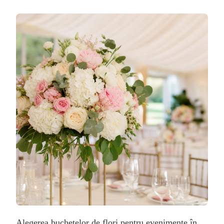
CUM
ALEGI
BUCHETE
DE
FLORI
PENTRU
EVENIMENTE
ÎN
BRAGADIRU
Alegerea buchetelor de flori pentru evenimente în