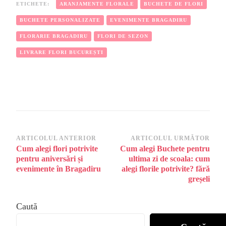
ETICHETE:
ARANJAMENTE FLORALE
BUCHETE DE FLORI
BUCHETE PERSONALIZATE
EVENIMENTE BRAGADIRU
FLORARIE BRAGADIRU
FLORI DE SEZON
LIVRARE FLORI BUCUREȘTI
Navigare
ARTICOLUL ANTERIOR
ARTICOLUL URMĂTOR
Cum alegi flori potrivite
Cum alegi Buchete pentru
în
pentru aniversări și
ultima zi de scoala: cum
articole
evenimente în Bragadiru
alegi florile potrivite? fără
greșeli
Caută